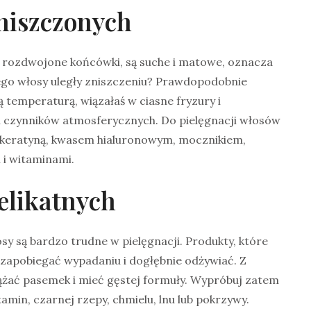
niszczonych
ają rozdwojone końcówki, są suche i matowe, oznacza
ego włosy uległy zniszczeniu? Prawdopodobnie
ą temperaturą, wiązałaś w ciasne fryzury i
h czynników atmosferycznych. Do pielęgnacji włosów
 keratyną, kwasem hialuronowym, mocznikiem,
 i witaminami.
elikatnych
osy są bardzo trudne w pielęgnacji. Produkty, które
 zapobiegać wypadaniu i dogłębnie odżywiać. Z
iążać pasemek i mieć gęstej formuły. Wypróbuj zatem
amin, czarnej rzepy, chmielu, lnu lub pokrzywy.