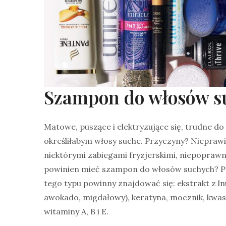
Szampon do włosów s
Matowe, puszące i elektryzujące się, trudne do
określiłabym włosy suche. Przyczyny? Nieprawi
niektórymi zabiegami fryzjerskimi, niepoprawn
powinien mieć szampon do włosów suchych? Po
tego typu powinny znajdować się: ekstrakt z lnu
awokado, migdałowy), keratyna, mocznik, kwas 
witaminy A, B i E.