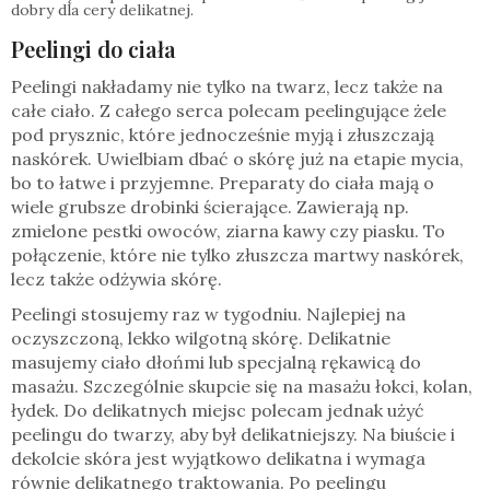
dobry dla cery delikatnej.
Peelingi do ciała
Peelingi nakładamy nie tylko na twarz, lecz także na
całe ciało. Z całego serca polecam peelingujące żele
pod prysznic, które jednocześnie myją i złuszczają
naskórek. Uwielbiam dbać o skórę już na etapie mycia,
bo to łatwe i przyjemne. Preparaty do ciała mają o
wiele grubsze drobinki ścierające. Zawierają np.
zmielone pestki owoców, ziarna kawy czy piasku. To
połączenie, które nie tylko złuszcza martwy naskórek,
lecz także odżywia skórę.
Peelingi stosujemy raz w tygodniu. Najlepiej na
oczyszczoną, lekko wilgotną skórę. Delikatnie
masujemy ciało dłońmi lub specjalną rękawicą do
masażu. Szczególnie skupcie się na masażu łokci, kolan,
łydek. Do delikatnych miejsc polecam jednak użyć
peelingu do twarzy, aby był delikatniejszy. Na biuście i
dekolcie skóra jest wyjątkowo delikatna i wymaga
równie delikatnego traktowania. Po peelingu