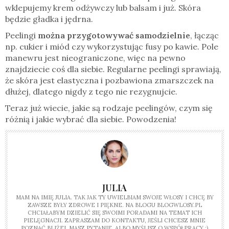
wklepujemy krem odżywczy lub balsam i już. Skóra
będzie gładka i jędrna.
Peelingi
można przygotowywać samodzielnie
, łącząc
np. cukier i miód czy wykorzystując fusy po kawie. Pole
manewru jest nieograniczone, więc na pewno
znajdziecie coś dla siebie. Regularne peelingi sprawiają,
że skóra jest elastyczna i pozbawiona zmarszczek na
dłużej, dlatego nigdy z tego nie rezygnujcie.
Teraz już wiecie, jakie są rodzaje peelingów, czym się
różnią i jakie wybrać dla siebie. Powodzenia!
JULIA
MAM NA IMIĘ JULIA. TAK JAK TY UWIELBIAM SWOJE WŁOSY I CHCĘ BY
ZAWSZE BYŁY ZDROWE I PIĘKNE. NA BLOGU BLOGWLOSY.PL
CHCIAŁABYM DZIELIĆ SIĘ SWOIMI PORADAMI NA TEMAT ICH
PIELĘGNACJI. ZAPRASZAM DO KONTAKTU, JEŚLI CHCESZ MNIE
POZNAĆ BLIŻEJ, MASZ PYTANIE, ALBO MYŚLISZ O WSPÓŁPRACY :)