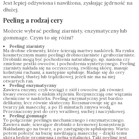
Jest lepiej odżywiona i nawilżona, zyskując jędrność na
dłużej.
Peeling a rodzaj cery
Możecie wybrać peeling ziarnisty, enzymatyczny lub
gommage. Czym to się różni?
Peeling ziarnisty
Ma drobne elementy, które ścierają martwy naskórek. Na rynku
kosmetycznym mamy peelingi drobnoziarniste i gruboziarniste.
Drobinki mogą być pochodzenia naturalnego, np. nasiona czy
zmielone pestki owoców, i pochodzenia syntetycznego. Peeling
ziarnisty nakłada się na oczyszczoną, zwilżoną skórę, masuje
kolistymi ruchami, a następnie spłukuje. Nadaje się do cery
normalnej, tłustej lub trądzikowej, jeżeli nie ma na niej
otwartych ran.
Peeling enzymatyczny
Zawiera enzymy, czyli wyciągi z ziół i owoców, jak również
kwasy owocowe o niskim stężeniu. Rozpuszczają one wiązania
chemiczne w naskórku. Peeling enzymatyczny jest bardzo
delikatny, lecz równie skuteczny. Rozsmarowuje się go na
twarzy jak maseczkę, a po 15 minutach zmywa wodą.
Przeznaczony jest do cery wrażliwej, suchej i naczynkowej.
Peeling gommage
To połączenie peelingu mechanicznego i enzymatycznego.
Zawiera małe, ścierające drobinki o kremowej konsystencji.
Nakładamy go na twarz, a po zastygnięciu spłukujemy. Warto
potem położyć na buzię nawilżającą maseczkę – dzięki temu
skóra będzie promienna i pełna witalności. Taki peeling jest