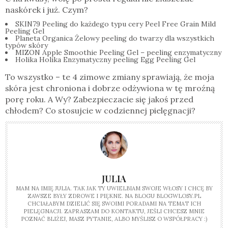
naskórek i już. Czym?
SKIN79 Peeling do każdego typu cery Peel Free Grain Mild
Peeling Gel
Planeta Organica Żelowy peeling do twarzy dla wszystkich
typów skóry
MIZON Apple Smoothie Peeling Gel – peeling enzymatyczny
Holika Holika Enzymatyczny peeling Egg Peeling Gel
To wszystko – te 4 zimowe zmiany sprawiają, że moja
skóra jest chroniona i dobrze odżywiona w tę mroźną
porę roku. A Wy? Zabezpieczacie się jakoś przed
chłodem? Co stosujcie w codziennej pielęgnacji?
JULIA
MAM NA IMIĘ JULIA. TAK JAK TY UWIELBIAM SWOJE WŁOSY I CHCĘ BY
ZAWSZE BYŁY ZDROWE I PIĘKNE. NA BLOGU BLOGWLOSY.PL
CHCIAŁABYM DZIELIĆ SIĘ SWOIMI PORADAMI NA TEMAT ICH
PIELĘGNACJI. ZAPRASZAM DO KONTAKTU, JEŚLI CHCESZ MNIE
POZNAĆ BLIŻEJ, MASZ PYTANIE, ALBO MYŚLISZ O WSPÓŁPRACY :)