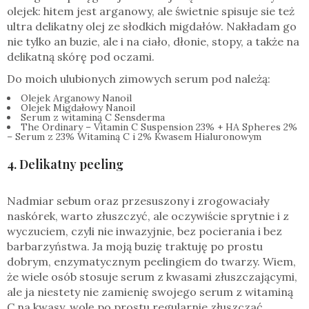
olejek: hitem jest arganowy, ale świetnie spisuje sie też
ultra delikatny olej ze słodkich migdałów. Nakładam go
nie tylko an buzie, ale i na ciało, dłonie, stopy, a także na
delikatną skórę pod oczami.
Do moich ulubionych zimowych serum pod należą:
Olejek Arganowy Nanoil
Olejek Migdałowy Nanoil
Serum z witaminą C Sensderma
The Ordinary – Vitamin C Suspension 23% + HA Spheres 2%
– Serum z 23% Witaminą C i 2% Kwasem Hialuronowym
4. Delikatny peeling
Nadmiar sebum oraz przesuszony i zrogowaciały
naskórek, warto złuszczyć, ale oczywiście sprytnie i z
wyczuciem, czyli nie inwazyjnie, bez pocierania i bez
barbarzyństwa. Ja moją buzię traktuję po prostu
dobrym, enzymatycznym peelingiem do twarzy. Wiem,
że wiele osób stosuje serum z kwasami złuszczającymi,
ale ja niestety nie zamienię swojego serum z witaminą
C na kwasy, wolę po prostu regularnie złuszczać