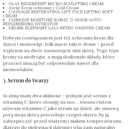
OLAY REGENERIST MICRO-SCULPTING CREAM
Avene Krem ochronny z Cold Cream
CAUDALIE RESVERATROL LIFT FACE LIFTING SOFT
CREAM
CLINIQUE MOISTURE SURGE 72-HOUR AUTO-
REPLENISHING HYDRATOR
DRUNK ELEPHANT LALA RETRO WHIPPED CREAM
Dobrym rozwiązaniem jest też ochronny krem dla
dzieci i niemowląt. Jeśli macie taki w domu – przed
wyjściem na dwór nasmarujcie nim skórę. Tego typu
kremy sa niedrogie, a mają doskonałe składy, które
przecież muszą być odpowiednie nawet dla
niemowlaków.
3. Serum do twarzy
Ja zimą mam dwa ulubione – jednym jest serum z
witaminą C, które stosuję na noc… wiosna i latem
używam witaminy C jako serum na dzień, ale zimową
porą moja skóra potrzebuje czegoś ekstra, by ją
zabezpieczyć przed wiatrem i niskimi temperaturami,
dlatego do pielęgnacji dziennej włączam naturalny