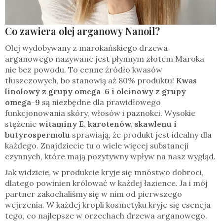
Co zawiera olej arganowy Nanoil?
Olej wydobywany z marokańskiego drzewa
arganowego nazywane jest płynnym złotem Maroka
nie bez powodu. To cenne źródło kwasów
tłuszczowych, bo stanowią aż 80% produktu!
Kwas
linolowy z grupy omega-6 i oleinowy z grupy
omega-9
są niezbędne dla prawidłowego
funkcjonowania skóry, włosów i paznokci. Wysokie
stężenie
witaminy E, karotenów, skawlenu i
butyrospermolu
sprawiają, że produkt jest idealny dla
każdego. Znajdziecie tu o wiele więcej substancji
czynnych, które mają pozytywny wpływ na nasz wygląd.
Jak widzicie, w produkcie kryje się mnóstwo dobroci,
dlatego powinien królować w każdej łazience. Ja i mój
partner zakochaliśmy się w nim od pierwszego
wejrzenia. W każdej kropli kosmetyku kryje się esencja
tego, co najlepsze w orzechach drzewa arganowego.