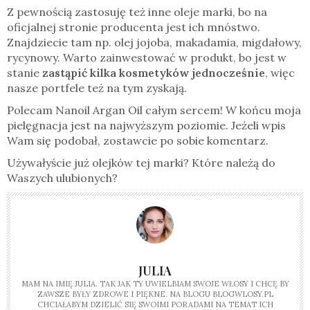
Z pewnością zastosuję też inne oleje marki, bo na
oficjalnej stronie producenta jest ich mnóstwo.
Znajdziecie tam np. olej jojoba, makadamia, migdałowy,
rycynowy. Warto zainwestować w produkt, bo jest w
stanie
zastąpić kilka kosmetyków jednocześnie
, więc
nasze portfele też na tym zyskają.
Polecam Nanoil Argan Oil całym sercem! W końcu moja
pielęgnacja jest na najwyższym poziomie. Jeżeli wpis
Wam się podobał, zostawcie po sobie komentarz.
Używałyście już olejków tej marki? Które należą do
Waszych ulubionych?
JULIA
MAM NA IMIĘ JULIA. TAK JAK TY UWIELBIAM SWOJE WŁOSY I CHCĘ BY
ZAWSZE BYŁY ZDROWE I PIĘKNE. NA BLOGU BLOGWLOSY.PL
CHCIAŁABYM DZIELIĆ SIĘ SWOIMI PORADAMI NA TEMAT ICH