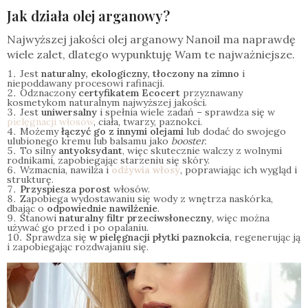
Jak działa olej arganowy?
Najwyższej jakości olej arganowy Nanoil ma naprawdę
wiele zalet, dlatego wypunktuję Wam te najważniejsze.
Jest
naturalny, ekologiczny, tłoczony na zimno
i
niepoddawany procesowi rafinacji.
Odznaczony
certyfikatem Ecocert
przyznawany
kosmetykom naturalnym najwyższej jakości.
Jest
uniwersalny
i spełnia wiele zadań – sprawdza się w
pielęgnacji włosów
, ciała, twarzy, paznokci.
Możemy
łączyć go z innymi olejami
lub dodać do swojego
ulubionego kremu lub balsamu jako
booster.
To silny
antyoksydant
, więc skutecznie walczy z wolnymi
rodnikami, zapobiegając starzeniu się skóry.
Wzmacnia, nawilża i
odżywia włosy
, poprawiając ich wygląd i
strukturę.
Przyspiesza porost
włosów.
Zapobiega wydostawaniu się wody z wnętrza naskórka,
dbając o
odpowiednie nawilżenie
.
Stanowi
naturalny filtr przeciwsłoneczny
, więc można
używać go przed i po opalaniu.
Sprawdza się
w pielęgnacji płytki paznokcia
, regenerując ją
i zapobiegając rozdwajaniu się.