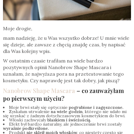
Moje drogie,
mam nadzieję, że u Was wszystko dobrze! U mnie wiele
się dzieje, ale zawsze z chęcią znajdę czas, by napisać
dla Was kolejny wpis.
W ostatnim czasie trafiłam na wiele bardzo
pozytywnych opinii Nanobrow Shape Mascara i
uznałam, że najwyższa pora na przetestowanie tego
kosmetyku. Czy naprawdę jest tak dobry, jak piszą?
Nanobrow Shape Mascara
– co zauważyłam
po pierwszym użyciu?
Moje brwi stały się optycznie
pogrubione i zagęszczone.
Zyskałam utrwalenie
na wiele godzin
, którego nie udało mi
się uzyskać z żadnym dotychczasowym kosmetykiem do brwi.
Włoski zachwycały
blaskiem i świeżością.
Efekt był bardzo naturalny, ale jednocześnie brwi zostały
wyraźnie podkreślone.
Produkt
nie skleił moich włosków
, co niestety często się