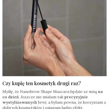
Czy kupię ten kosmetyk drugi raz?
Myślę, że Nanobrow Shape Mascara będzie ze mną
na
co dzień
. Jeszcze nie miałam tak
precyzyjnie
wystylizowanych
brwi, a byłam pewna, że korzystam z
dobrych kosmetyków i osiągam ładny efekt.