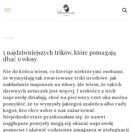
WŁOSY
5 najdziwniejszych trików, które pomagają
dbać o włosy
Nie do końca wiem, co kieruje niektórymi osobami,
że wymyślają tak zwariowane triki urodowe, jak
nakładanie majonezu na włosy. Ale wiem, że takich
dziwnych sztuczek jest więcej. I niektóre z nich
naprawdę działają, choć na pierwszy rzut oka można
pomyśleć, że to wymysły jakiegoś szaleńca albo rady
kogoś, kto chce sobie z nas zażartować.
Niejednokrotnie przekonałam się, że nawet
najgłupsze pomysły mogą się okazać naprawdę
pomocne i ułatwić codzienne zmagania w pielęgnacji