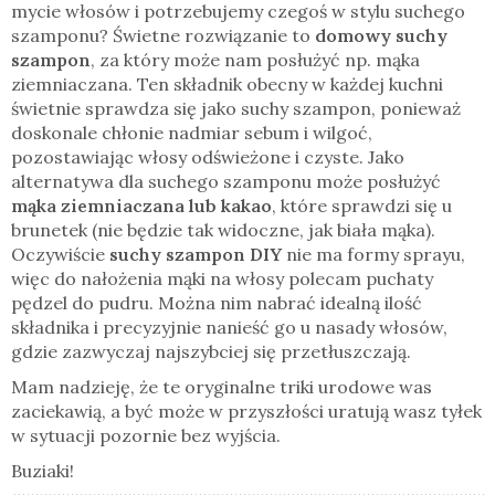
mycie włosów i potrzebujemy czegoś w stylu suchego
szamponu? Świetne rozwiązanie to
domowy suchy
szampon
, za który może nam posłużyć np. mąka
ziemniaczana. Ten składnik obecny w każdej kuchni
świetnie sprawdza się jako suchy szampon, ponieważ
doskonale chłonie nadmiar sebum i wilgoć,
pozostawiając włosy odświeżone i czyste. Jako
alternatywa dla suchego szamponu może posłużyć
mąka ziemniaczana lub kakao
, które sprawdzi się u
brunetek (nie będzie tak widoczne, jak biała mąka).
Oczywiście
suchy szampon DIY
nie ma formy sprayu,
więc do nałożenia mąki na włosy polecam puchaty
pędzel do pudru. Można nim nabrać idealną ilość
składnika i precyzyjnie nanieść go u nasady włosów,
gdzie zazwyczaj najszybciej się przetłuszczają.
Mam nadzieję, że te oryginalne triki urodowe was
zaciekawią, a być może w przyszłości uratują wasz tyłek
w sytuacji pozornie bez wyjścia.
Buziaki!