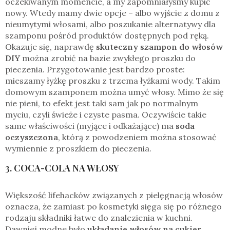
oczekiwanym momencie, a my zapomniałyśmy kupić
nowy. Wtedy mamy dwie opcje – albo wyjście z domu z
nieumytymi włosami, albo poszukanie alternatywy dla
szamponu pośród produktów dostępnych pod ręką.
Okazuje się, naprawdę
skuteczny szampon do włosów
DIY
można zrobić na bazie zwykłego proszku do
pieczenia. Przygotowanie jest bardzo proste:
mieszamy łyżkę proszku z trzema łyżkami wody. Takim
domowym szamponem można umyć włosy. Mimo że się
nie pieni, to efekt jest taki sam jak po normalnym
myciu, czyli świeże i czyste pasma. Oczywiście takie
same właściwości (myjące i odkażające) ma
soda
oczyszczona
, którą z powodzeniem można stosować
wymiennie z proszkiem do pieczenia.
3. COCA-COLA NA WŁOSY
Większość lifehacków związanych z pielęgnacją włosów
oznacza, że zamiast po kosmetyki sięga się po różnego
rodzaju składniki łatwe do znalezienia w kuchni.
Dawniej modne było
układanie włosów na cukier
.