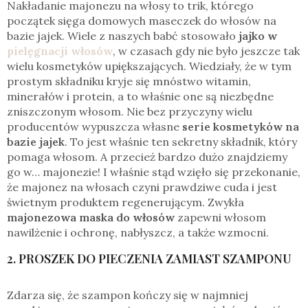
Nakładanie majonezu na włosy to trik, którego
początek sięga domowych maseczek do włosów na
bazie jajek. Wiele z naszych babć stosowało
jajko w
pielęgnacji włosów
, w czasach gdy nie było jeszcze tak
wielu kosmetyków upiększających. Wiedziały, że w tym
prostym składniku kryje się mnóstwo witamin,
minerałów i protein, a to właśnie one są niezbędne
zniszczonym włosom. Nie bez przyczyny wielu
producentów wypuszcza własne
serie kosmetyków na
bazie jajek
. To jest właśnie ten sekretny składnik, który
pomaga włosom. A przecież bardzo dużo znajdziemy
go w… majonezie! I właśnie stąd wzięło się przekonanie,
że majonez na włosach czyni prawdziwe cuda i jest
świetnym produktem regenerującym. Zwykła
majonezowa maska do włosów
zapewni włosom
nawilżenie i ochronę, nabłyszcz, a także wzmocni.
2. PROSZEK DO PIECZENIA ZAMIAST SZAMPONU
Zdarza się, że szampon kończy się w najmniej