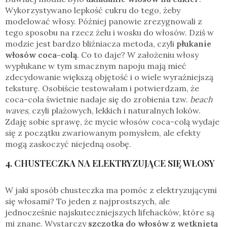
Wykorzystywano lepkość cukru do tego, żeby
modelować włosy. Później panowie zrezygnowali z
tego sposobu na rzecz żelu i wosku do włosów. Dziś w
modzie jest bardzo bliźniacza metoda, czyli
płukanie
włosów coca-colą
. Co to daje? W założeniu włosy
wypłukane w tym smacznym napoju mają mieć
zdecydowanie większą objętość i o wiele wyraźniejszą
teksturę. Osobiście testowałam i potwierdzam, że
coca-cola świetnie nadaje się do zrobienia tzw.
beach
waves
, czyli plażowych, lekkich i naturalnych loków.
Zdaję sobie sprawę, że mycie włosów coca-colą wydaje
się z początku zwariowanym pomysłem, ale efekty
mogą zaskoczyć niejedną osobę.
4. CHUSTECZKA NA ELEKTRYZUJĄCE SIĘ WŁOSY
W jaki sposób chusteczka ma pomóc z elektryzującymi
się włosami? To jeden z najprostszych, ale
jednocześnie najskuteczniejszych lifehacków, które są
mi znane. Wystarczy
szczotka do włosów z wetkniętą