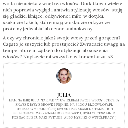
woda nie ucieka z wnętrza włosów. Dodatkowo wiele z
nich poprawia wygląd i ułatwia stylizację włosów: stają
się gładkie, lśniące, odżywione i miłe w dotyku.
szukajcie takich, które mają w składzie odżywcze
proteiny jedwabiu lub cenne aminokwasy.
A czy wy chronicie jakoś swoje włosy przed gorącem?
Często je suszycie lub prostujecie? Zwracacie uwagę na
temperaturę urządzeń do stylizacji lub suszenia
włosów? Napiszcie mi wszystko w komentarzu! <3
JULIA
MAM NA IMIĘ JULIA. TAK JAK TY UWIELBIAM SWOJE WŁOSY I CHCĘ BY
ZAWSZE BYŁY ZDROWE I PIĘKNE. NA BLOGU BLOGWLOSY.PL
CHCIAŁABYM DZIELIĆ SIĘ SWOIMI PORADAMI NA TEMAT ICH
PIELĘGNACJI. ZAPRASZAM DO KONTAKTU, JEŚLI CHCESZ MNIE
POZNAĆ BLIŻEJ, MASZ PYTANIE, ALBO MYŚLISZ O WSPÓŁPRACY :)