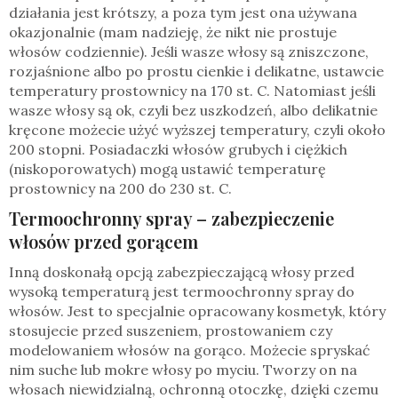
działania jest krótszy, a poza tym jest ona używana
okazjonalnie (mam nadzieję, że nikt nie prostuje
włosów codziennie). Jeśli wasze włosy są zniszczone,
rozjaśnione albo po prostu cienkie i delikatne, ustawcie
temperatury prostownicy na 170 st. C. Natomiast jeśli
wasze włosy są ok, czyli bez uszkodzeń, albo delikatnie
kręcone możecie użyć wyższej temperatury, czyli około
200 stopni. Posiadaczki włosów grubych i ciężkich
(niskoporowatych) mogą ustawić temperaturę
prostownicy na 200 do 230 st. C.
Termoochronny spray – zabezpieczenie
włosów przed gorącem
Inną doskonałą opcją zabezpieczającą włosy przed
wysoką temperaturą jest termoochronny spray do
włosów. Jest to specjalnie opracowany kosmetyk, który
stosujecie przed suszeniem, prostowaniem czy
modelowaniem włosów na gorąco. Możecie spryskać
nim suche lub mokre włosy po myciu. Tworzy on na
włosach niewidzialną, ochronną otoczkę, dzięki czemu