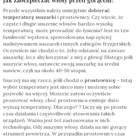
Przede wszystkim należy umiejętnie
dobierać
temperaturę suszarki
i prostownicy. Czy wiecie, że
częste i długie suszenie włosów bardzo wysoką
temperaturą może prowadzić do łysienia? Jest to tzw.
łamliwość węzłowa, spowodowana najczęściej
nadużywaniem suszarek i innych zabiegów fryzjerskich.
Oczywiście nie chodzi o to, żeby odstawić na zawsze
suszarkę, lecz aby korzystać z niej z głową! Dlatego jeśli
suszycie włosy, ustawcie swoją suszarkę na średni
nawiew, czyli na około 40-50 stopni.
Inaczej ma się rzecz, jeśli chodzi o
prostownicę
– tutaj
wybór temperatury jest nieco inny i możemy sobie
pozwolić na więcej. Możecie zatem oczywiście
prostować włosy, choć prostownica emituje dużo
wyższą temperaturę. Dlaczego? ? Liczy się po prostu
czas działania i częstotliwość stosowania takich
urządzeń. Ważna jest też zastosowana w nich
technologia. Gdy suszymy włosy, działa na nie gorący
strumień powietrza. W przypadku prostownicy czas