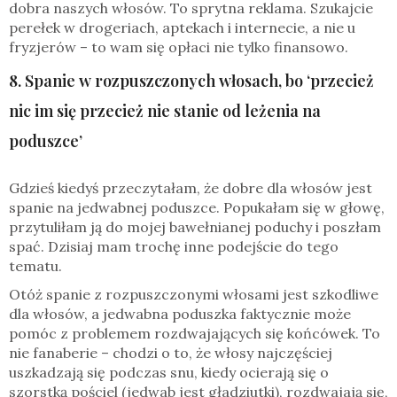
dobra naszych włosów. To sprytna reklama. Szukajcie
perełek w drogeriach, aptekach i internecie, a nie u
fryzjerów – to wam się opłaci nie tylko finansowo.
8. Spanie w rozpuszczonych włosach, bo ‘przecież
nic im się przecież nie stanie od leżenia na
poduszce’
Gdzieś kiedyś przeczytałam, że dobre dla włosów jest
spanie na jedwabnej poduszce. Popukałam się w głowę,
przytuliłam ją do mojej bawełnianej poduchy i poszłam
spać. Dzisiaj mam trochę inne podejście do tego
tematu.
Otóż spanie z rozpuszczonymi włosami jest szkodliwe
dla włosów, a jedwabna poduszka faktycznie może
pomóc z problemem rozdwajających się końcówek. To
nie fanaberie – chodzi o to, że włosy najczęściej
uszkadzają się podczas snu, kiedy ocierają się o
szorstką pościel (jedwab jest gładziutki), rozdwajają się,