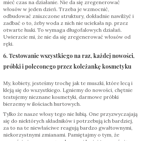
mieć czas na działanie. Nie da się zregenerować
włosów w jeden dzień. Trzeba je wzmocnić,
odbudować zniszczone struktury, dokładnie nawilżyć i
zadbać o to, żeby woda z nich nie uciekała np. przez
otwarte łuski. To wymaga długofalowych działań.
Uwierzcie mi, że nie da się zregenerować włosów od
ręki.
6. Testowanie wszystkiego na raz, każdej nowości,
próbki i poleconego przez koleżankę kosmetyku
My, kobiety, jesteśmy trochę jak te muszki, które lecą i
kleją się do wszystkiego. Lgniemy do nowości, chętnie
testujemy nieznane kosmetyki, darmowe próbki
bierzemy w ilościach hurtowych.
Tylko że nasze włosy tego nie lubią. One przyzwyczajają
się do niektórych składników i potrzebują ich bardziej,
za to na te niewłaściwe reagują bardzo gwałtownymi,
niekorzystnymi zmianami. Pamiętajmy o tym, że