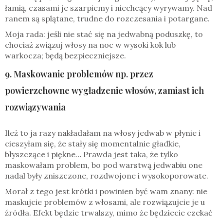
łamią, czasami je szarpiemy i niechcący wyrywamy. Nad
ranem są splątane, trudne do rozczesania i potargane.
Moja rada: jeśli nie stać się na jedwabną poduszkę, to
chociaż związuj włosy na noc w wysoki kok lub
warkocza; będą bezpieczniejsze.
9. Maskowanie problemów np. przez
powierzchowne wygładzenie włosów, zamiast ich
rozwiązywania
Ileż to ja razy nakładałam na włosy jedwab w płynie i
cieszyłam się, że stały się momentalnie gładkie,
błyszczące i piękne… Prawda jest taka, że tylko
maskowałam problem, bo pod warstwą jedwabiu one
nadal były zniszczone, rozdwojone i wysokoporowate.
Morał z tego jest krótki i powinien być wam znany: nie
maskujcie problemów z włosami, ale rozwiązujcie je u
źródła. Efekt będzie trwalszy, mimo że będziecie czekać