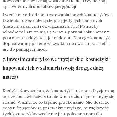
nowości nie zawsze są wskazane i lepiej trzymać się
sprawdzonych sposobów pielęgnacji.
I wcale nie odradzam testowania innych kosmetyków i
tkwienia przez całe życie przy jedynych słusznych
(naszym zdaniem) rozwiązaniach. Nie! Potrzeby
włosów też zmieniają się wraz z porami roku i wraz z
postępem pielęgnacji, jej efektami. Dlatego kosmetyki
dopasowujmy przede wszystkim do swoich potrzeb, a
nie do panującej mody.
7. Inwestowanie tylko we ‘fryzjerskie’ kosmetyki i
kupowanie ich w salonach (swoją drogą z dużą
marżą)
Kiedyś też uważałam, że kosmetyki kupione u fryzjera są
lepsze, bo… właściwie to nie wiem dziś, czym miałyby się
różnić. Ważne, że to błędne przekonanie. Nie dość, że
ceny u fryzjerów są przeważnie wyższe, to większość
tych kosmetyków wcale nie jest polecana nam dla