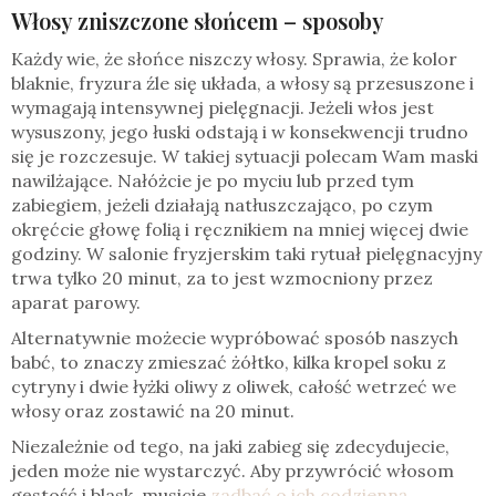
Włosy zniszczone słońcem – sposoby
Każdy wie, że słońce niszczy włosy. Sprawia, że kolor
blaknie, fryzura źle się układa, a włosy są przesuszone i
wymagają intensywnej pielęgnacji. Jeżeli włos jest
wysuszony, jego łuski odstają i w konsekwencji trudno
się je rozczesuje. W takiej sytuacji polecam Wam maski
nawilżające. Nałóżcie je po myciu lub przed tym
zabiegiem, jeżeli działają natłuszczająco, po czym
okręćcie głowę folią i ręcznikiem na mniej więcej dwie
godziny. W salonie fryzjerskim taki rytuał pielęgnacyjny
trwa tylko 20 minut, za to jest wzmocniony przez
aparat parowy.
Alternatywnie możecie wypróbować sposób naszych
babć, to znaczy zmieszać żółtko, kilka kropel soku z
cytryny i dwie łyżki oliwy z oliwek, całość wetrzeć we
włosy oraz zostawić na 20 minut.
Niezależnie od tego, na jaki zabieg się zdecydujecie,
jeden może nie wystarczyć. Aby przywrócić włosom
gęstość i blask, musicie
zadbać o ich codzienną