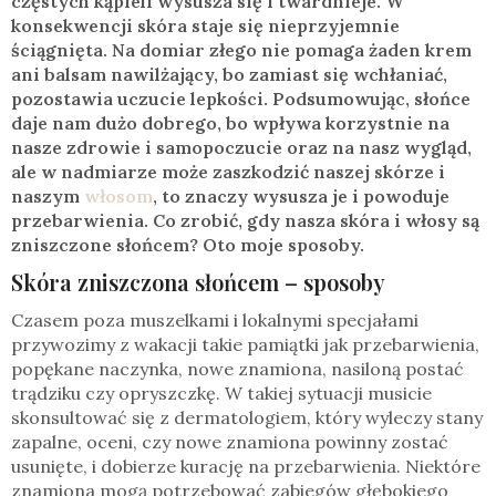
częstych kąpieli wysusza się i twardnieje. W
konsekwencji skóra staje się nieprzyjemnie
ściągnięta. Na domiar złego nie pomaga żaden krem
ani balsam nawilżający, bo zamiast się wchłaniać,
pozostawia uczucie lepkości. Podsumowując, słońce
daje nam dużo dobrego, bo wpływa korzystnie na
nasze zdrowie i samopoczucie oraz na nasz wygląd,
ale w nadmiarze może zaszkodzić naszej skórze i
naszym
włosom
, to znaczy wysusza je i powoduje
przebarwienia. Co zrobić, gdy nasza skóra i włosy są
zniszczone słońcem? Oto moje sposoby.
Skóra zniszczona słońcem – sposoby
Czasem poza muszelkami i lokalnymi specjałami
przywozimy z wakacji takie pamiątki jak przebarwienia,
popękane naczynka, nowe znamiona, nasiloną postać
trądziku czy opryszczkę. W takiej sytuacji musicie
skonsultować się z dermatologiem, który wyleczy stany
zapalne, oceni, czy nowe znamiona powinny zostać
usunięte, i dobierze kurację na przebarwienia. Niektóre
znamiona mogą potrzebować zabiegów głębokiego