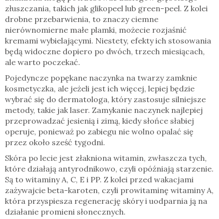
złuszczania, takich jak glikopeel lub green-peel. Z kolei
drobne przebarwienia, to znaczy ciemne
nierównomierne małe plamki, możecie rozjaśnić
kremami wybielającymi. Niestety, efekty ich stosowania
będą widoczne dopiero po dwóch, trzech miesiącach,
ale warto poczekać.
Pojedyncze popękane naczynka na twarzy zamknie
kosmetyczka, ale jeżeli jest ich więcej, lepiej będzie
wybrać się do dermatologa, który zastosuje silniejsze
metody, takie jak laser. Zamykanie naczynek najlepiej
przeprowadzać jesienią i zimą, kiedy słońce słabiej
operuje, ponieważ po zabiegu nie wolno opalać się
przez około sześć tygodni.
Skóra po lecie jest złakniona witamin, zwłaszcza tych,
które działają antyrodnikowo, czyli opóźniają starzenie.
Są to witaminy A, C, E i PP. Z kolei przed wakacjami
zażywajcie beta-karoten, czyli prowitaminę witaminy A,
która przyspiesza regenerację skóry i uodparnia ją na
działanie promieni słonecznych.