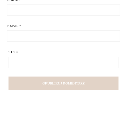
EMAIL
*
1 + 9 =